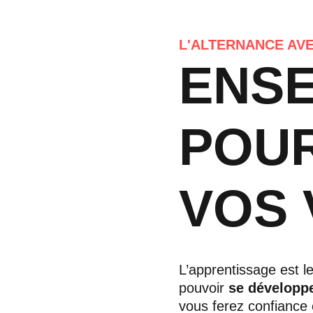
L'ALTERNANCE AV
ENS
POU
VOS 
L’apprentissage est l
pouvoir
se développ
vous ferez confiance