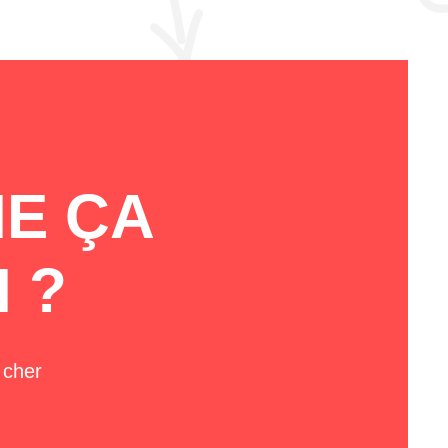
NE ÇA
 ?
 cher