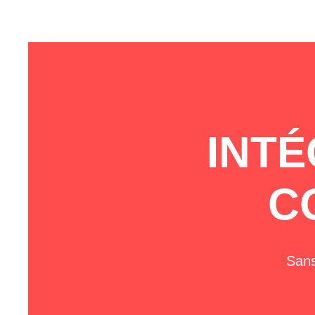
INTÉ
C
Sans