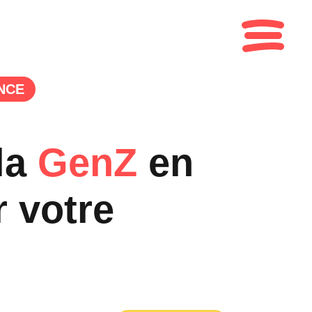
NCE
la
GenZ
en
 votre